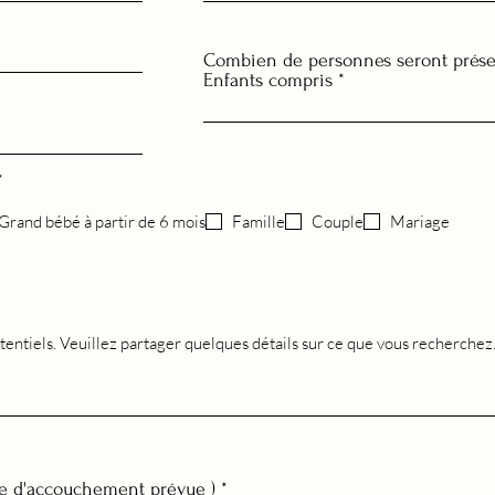
Combien de personnes seront prése
Enfants compris
O
*
b
l
Grand bébé à partir de 6 mois
Famille
Couple
Mariage
i
g
a
t
o
i
r
e
te d'accouchement prévue )