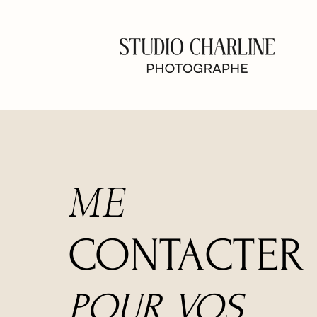
ME
CONTA
CT
ER
POUR VOS